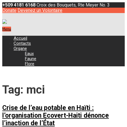
+509 4181 6168
Croix des Bouquets, Rte Meyer No. 3
Donate
Devenez un Volontaire
Menu
Accueil
Contacts
Organe
Eaux
Faune
Flore
Tag: mci
Crise de l’eau potable en Haïti :
l’organisation Ecovert-Haiti dénonce
l’inaction de l’État