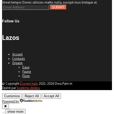
Street tempor Donec ultricies mattis nulla, suscipit risus tristique ut.
Follow Us
Lazos
Accueil
Contacts
Organe
Eaux
Faune
Flore
© Copyright
Écovert Haiti
2021-2026 Dwa Pam m
Opéré par
Système-dedieu
Customize
Reject All
Accept All
Powered by
✖
...
show more