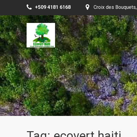
+509 4181 6168
Croix des Bouquets,
Tag: ecovert haiti