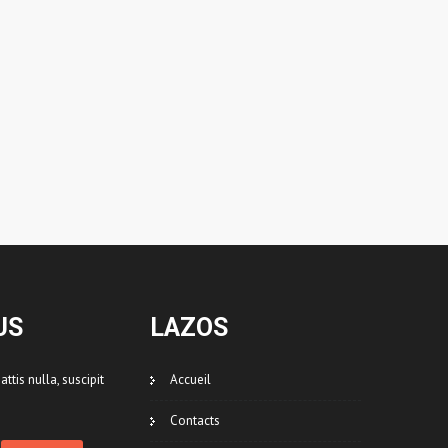
US
LAZOS
ttis nulla, suscipit
Accueil
Contacts