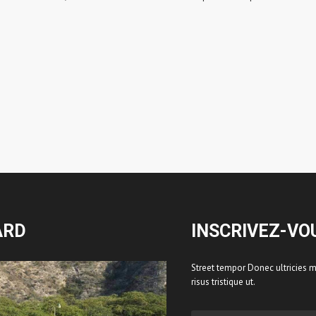
ARD
INSCRIVEZ-VO
Street tempor Donec ultricies ma
risus tristique ut.