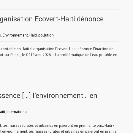
’organisation Ecovert-Haiti dénonce
u
,
Environnement
,
Haiti
,
pollution
table en Haïti : l’organisation Ecovert-Haiti dénonce l’inaction de
ort-au-Prince, le 04 février 2026 – La problématique de l’eau potable en
essence […] l’environnement… en
aiti
,
International
les masses rurales et urbaines en paieront en premier le prix. Haïti /
l’environnement, les masses rurales et urbaines en paieront en premier