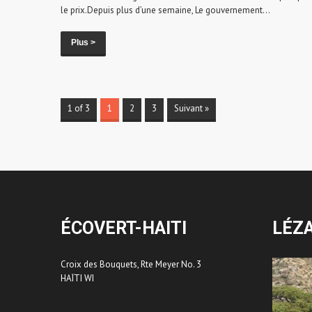
le prix.Depuis plus d’une semaine, Le gouvernement...
Plus >
1 of 3
1
2
3
Suivant »
ÉCOVERT-HAITI
LÉZ
Croix des Bouquets, Rte Meyer No. 3
HAÏTI WI